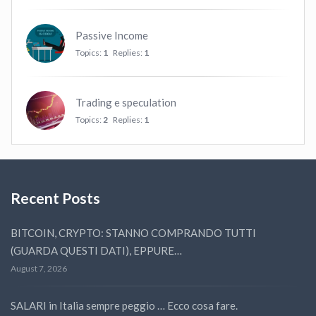
Passive Income
Topics:
1
Replies:
1
Trading e speculation
Topics:
2
Replies:
1
Recent Posts
BITCOIN, CRYPTO: STANNO COMPRANDO TUTTI
(GUARDA QUESTI DATI), EPPURE…
August 7, 2026
SALARI in Italia sempre peggio … Ecco cosa fare.