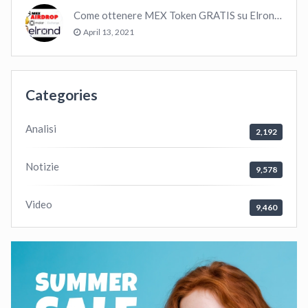
Come ottenere MEX Token GRATIS su Elrond ?
April 13, 2021
Categories
Analisi
2,192
Notizie
9,578
Video
9,460