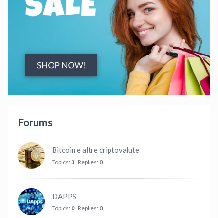
Forums
Bitcoin e altre criptovalute
Topics:
3
Replies:
0
DAPPS
Topics:
0
Replies:
0