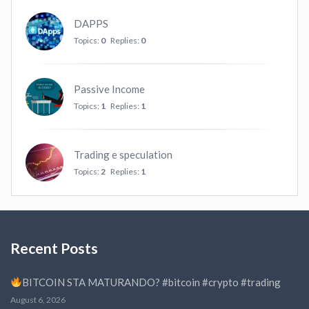
DAPPS
Topics:
0
Replies:
0
Passive Income
Topics:
1
Replies:
1
Trading e speculation
Topics:
2
Replies:
1
Recent Posts
BITCOIN STA MATURANDO? #bitcoin #crypto #trading
August 6, 2026