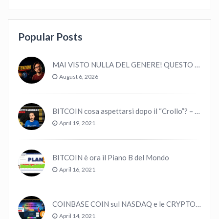
Popular Posts
MAI VISTO NULLA DEL GENERE! QUESTO E’ MANCATO ALL’ULTIMO BULL MARKET! VOLATILITA’ E MACRO!
August 6, 2026
BITCOIN cosa aspettarsi dopo il “Crollo”? – CryptoMonday NEWS w16/’21
April 19, 2021
BITCOIN è ora il Piano B del Mondo
April 16, 2021
COINBASE COIN sul NASDAQ e le CRYPTO volano!
April 14, 2021