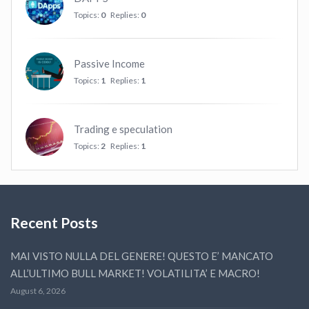
Topics:
0
Replies:
0
Passive Income
Topics:
1
Replies:
1
Trading e speculation
Topics:
2
Replies:
1
Recent Posts
MAI VISTO NULLA DEL GENERE! QUESTO E’ MANCATO
ALL’ULTIMO BULL MARKET! VOLATILITA’ E MACRO!
August 6, 2026