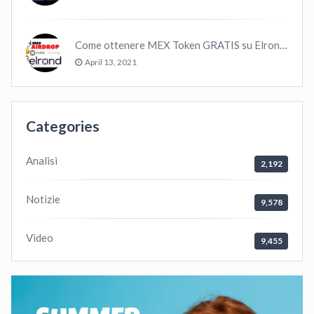
Come ottenere MEX Token GRATIS su Elrond ?
April 13, 2021
Categories
Analisi
2,192
Notizie
9,578
Video
9,455