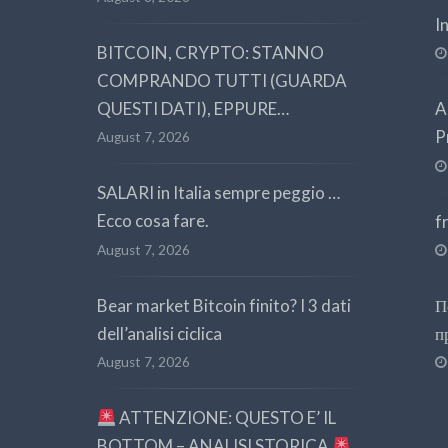
I
BITCOIN, CRYPTO: STANNO
COMPRANDO TUTTI (GUARDA
QUESTI DATI), EPPURE…
A
P
August 7, 2026
SALARI in Italia sempre peggio …
Ecco cosa fare.
f
August 7, 2026
Bear market Bitcoin finito? I 3 dati
П
dell’analisi ciclica
п
August 7, 2026
ATTENZIONE: QUESTO E’ IL
BOTTOM – ANALISI STORICA