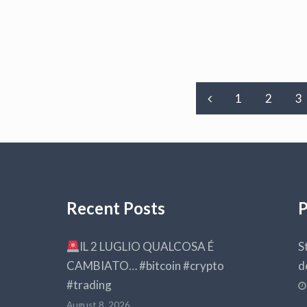
1
2
3
Recent Posts
P
IL 2 LUGLIO QUALCOSA É
S
CAMBIATO… #bitcoin #crypto
d
#trading
August 8, 2026