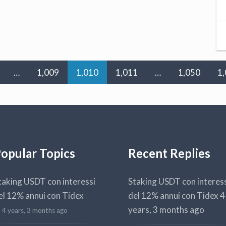
…
1,009
1,010
1,011
…
1,050
1
opular Topics
Recent Replies
taking USDT con interessi
Staking USDT con interes
el 12% annui con Tidex
del 12% annui con Tidex
4
years, 3 months ago
4 years, 3 months ago