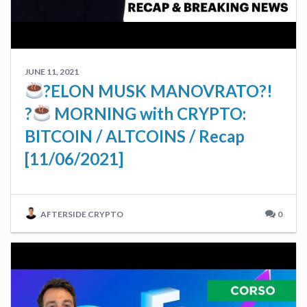
JUNE 11, 2021
?ELON MUSK MANOVRATO?!
?
MORNING with CRYPTO:
BITCOIN / ALTCOINS / Recap
[11/06/2021]
AFTERSIDE CRYPTO
0