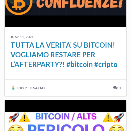
JUNE 11, 2021
TUTTA LA VERITA’ SU BITCOIN!
VOGLIAMO RESTARE PER
L’AFTERPARTY?! #bitcoin #cripto
CRYPTO SALAD
0