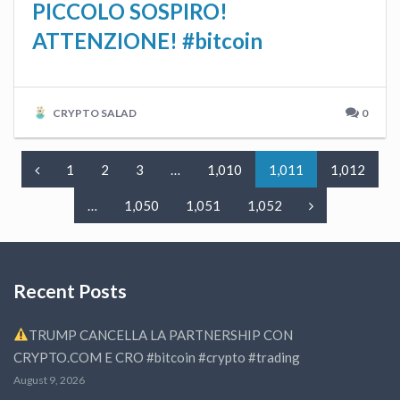
PICCOLO SOSPIRO!
ATTENZIONE! #bitcoin
CRYPTO SALAD
0
1
2
3
…
1,010
1,011
1,012
…
1,050
1,051
1,052
Recent Posts
TRUMP CANCELLA LA PARTNERSHIP CON
CRYPTO.COM E CRO #bitcoin #crypto #trading
August 9, 2026