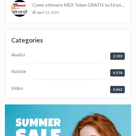
Come ottenere MEX Token GRATIS su Elrond ?
April 13, 2021
Categories
Analisi
2,192
Notizie
9,578
Video
9,462