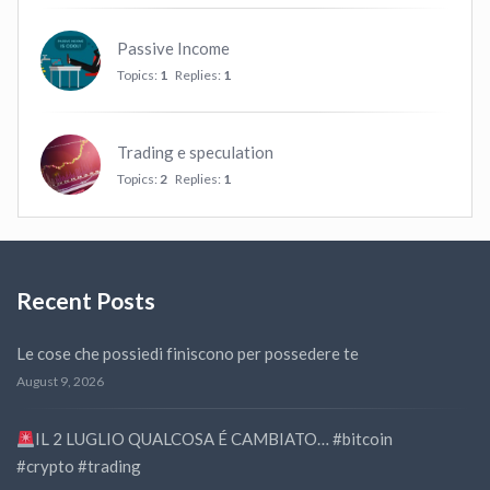
Passive Income
Topics:
1
Replies:
1
Trading e speculation
Topics:
2
Replies:
1
Recent Posts
Le cose che possiedi finiscono per possedere te
August 9, 2026
IL 2 LUGLIO QUALCOSA É CAMBIATO… #bitcoin
#crypto #trading