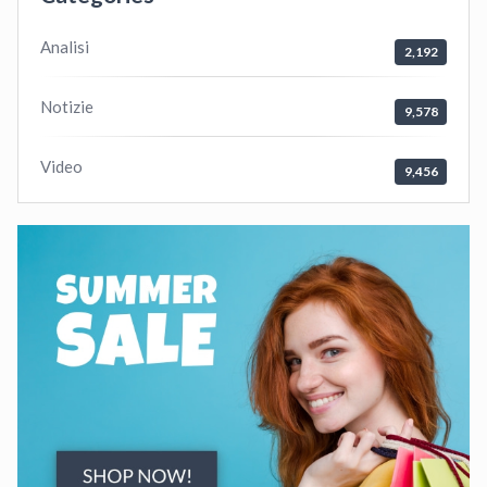
Analisi
2,192
Notizie
9,578
Video
9,456