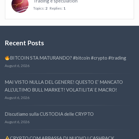
Trading e speculation
Topics:
2
Replies:
1
Recent Posts
BITCOIN STA MATURANDO? #bitcoin #crypto #trading
August 6, 2026
MAI VISTO NULLA DEL GENERE! QUESTO E’ MANCATO
ALL’ULTIMO BULL MARKET! VOLATILITA’ E MACRO!
August 6, 2026
Discutiamo sulla CUSTODIA delle CRYPTO
August 6, 2026
CRYPTO.COM ABBASSA DI NUOVO I CASHBACK