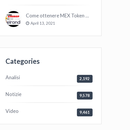
Come ottenere MEX Token GRATIS su Elrond ?
April 13, 2021
Categories
Analisi
2,192
Notizie
9,578
Video
9,461