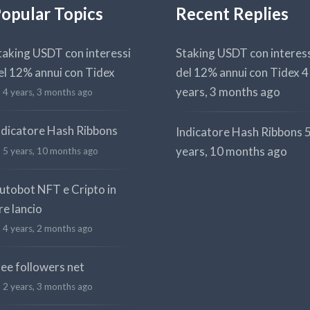
opular Topics
Recent Replies
taking USDT con interessi
Staking USDT con interes
el 12% annui con Tidex
del 12% annui con Tidex
4
years, 3 months ago
4 years, 3 months ago
ndicatore Hash Ribbons
Indicatore Hash Ribbons
years, 10 months ago
5 years, 10 months ago
utobot NFT e Cripto in
re lancio
4 years, 2 months ago
ree followers net
2 years, 3 months ago