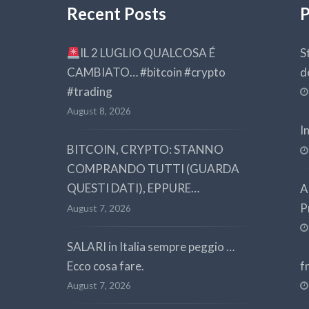
Recent Posts
P
IL 2 LUGLIO QUALCOSA É
S
CAMBIATO… #bitcoin #crypto
d
#trading
August 8, 2026
I
BITCOIN, CRYPTO: STANNO
COMPRANDO TUTTI (GUARDA
QUESTI DATI), EPPURE…
A
P
August 7, 2026
SALARI in Italia sempre peggio …
Ecco cosa fare.
f
August 7, 2026