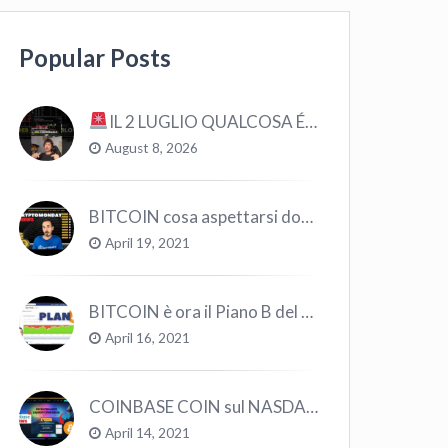
Popular Posts
IL 2 LUGLIO QUALCOSA É CAMBIATO… #bitcoin #crypto #trading
August 8, 2026
BITCOIN cosa aspettarsi dopo il “Crollo”? – CryptoMonday NEWS w16/’21
April 19, 2021
BITCOIN è ora il Piano B del Mondo
April 16, 2021
COINBASE COIN sul NASDAQ e le CRYPTO volano!
April 14, 2021