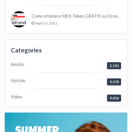
Come ottenere MEX Token GRATIS su Elrond ?
April 13, 2021
Categories
Analisi
2,192
Notizie
9,578
Video
9,456