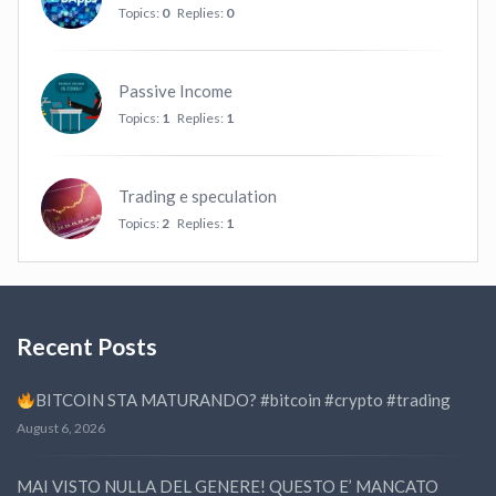
Topics:
0
Replies:
0
Passive Income
Topics:
1
Replies:
1
Trading e speculation
Topics:
2
Replies:
1
Recent Posts
BITCOIN STA MATURANDO? #bitcoin #crypto #trading
August 6, 2026
MAI VISTO NULLA DEL GENERE! QUESTO E’ MANCATO