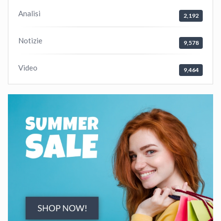
Analisi
2,192
Notizie
9,578
Video
9,464