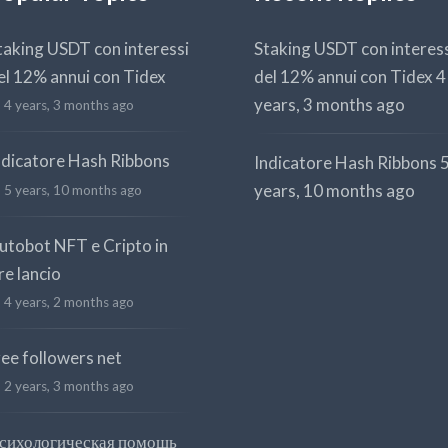
taking USDT con interessi
Staking USDT con interes
el 12% annui con Tidex
del 12% annui con Tidex
4
years, 3 months ago
4 years, 3 months ago
ndicatore Hash Ribbons
Indicatore Hash Ribbons
years, 10 months ago
5 years, 10 months ago
utobot NFT e Cripto in
re lancio
4 years, 2 months ago
ree followers net
2 years, 3 months ago
сихологическая помощь