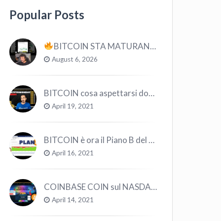
Popular Posts
BITCOIN STA MATURANDO? #bitcoin #crypto #trading
August 6, 2026
BITCOIN cosa aspettarsi dopo il “Crollo”? – CryptoMonday NEWS w16/’21
April 19, 2021
BITCOIN è ora il Piano B del Mondo
April 16, 2021
COINBASE COIN sul NASDAQ e le CRYPTO volano!
April 14, 2021