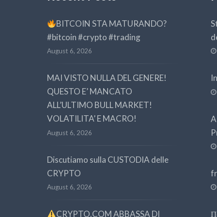
BITCOIN STA MATURANDO?
S
#bitcoin #crypto #trading
d
August 6, 2026
MAI VISTO NULLA DEL GENERE!
I
QUESTO E’ MANCATO
ALL’ULTIMO BULL MARKET!
VOLATILITA’ E MACRO!
A
P
August 6, 2026
Discutiamo sulla CUSTODIA delle
CRYPTO
f
August 6, 2026
CRYPTO.COM ABBASSA DI
П