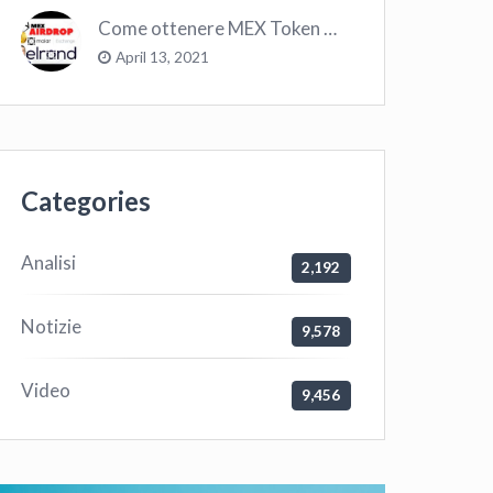
Come ottenere MEX Token GRATIS su Elrond ?
April 13, 2021
Categories
Analisi
2,192
Notizie
9,578
Video
9,456