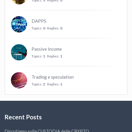
Topics:
3
Replies:
0
DAPPS
Topics:
0
Replies:
0
Passive Income
Topics:
1
Replies:
1
Trading e speculation
Topics:
2
Replies:
1
Recent Posts
Discutiamo sulla CUSTODIA delle CRYPTO