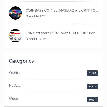
COINBASE COIN sul NASDAQ e le CRYPTO volano!
April 14, 2021
Come ottenere MEX Token GRATIS su Elrond ?
April 13, 2021
Categories
Analisi
2,192
Notizie
9,578
Video
9,454