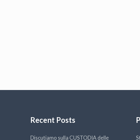
Recent Posts
P
Discutiamo sulla CUSTODIA delle
S