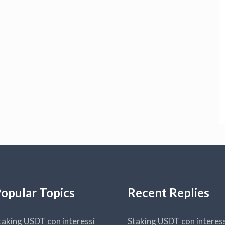
opular Topics
Recent Replies
taking USDT con interessi
Staking USDT con interes