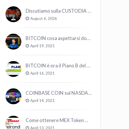
Discutiamo sulla CUSTODIA delle CRYPTO
August 6, 2026
BITCOIN cosa aspettarsi dopo il “Crollo”? – CryptoMonday NEWS w16/’21
April 19, 2021
BITCOIN è ora il Piano B del Mondo
April 16, 2021
COINBASE COIN sul NASDAQ e le CRYPTO volano!
April 14, 2021
Come ottenere MEX Token GRATIS su Elrond ?
April 13, 2021