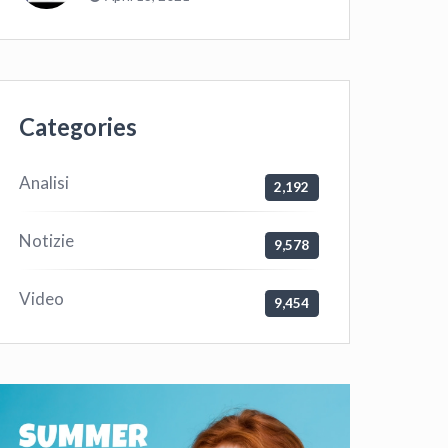
Categories
Analisi
2,192
Notizie
9,578
Video
9,454