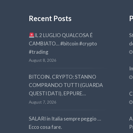
Recent Posts
P
IL 2 LUGLIO QUALCOSA É
S
CAMBIATO… #bitcoin #crypto
d
#trading
August 8, 2026
I
BITCOIN, CRYPTO: STANNO
COMPRANDO TUTTI (GUARDA
QUESTI DATI), EPPURE…
C
August 7, 2026
SALARI in Italia sempre peggio …
A
Ecco cosa fare.
P