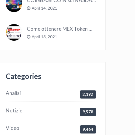
COINBASE COIN sul NASDAQ e le CRYPTO volano!
April 14, 2021
Come ottenere MEX Token GRATIS su Elrond ?
April 13, 2021
Categories
Analisi
2,192
Notizie
9,578
Video
9,464