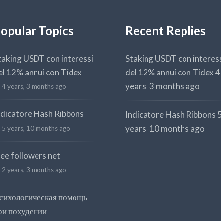
opular Topics
Recent Replies
taking USDT con interessi
Staking USDT con interes
el 12% annui con Tidex
del 12% annui con Tidex
4
years, 3 months ago
4 years, 3 months ago
ndicatore Hash Ribbons
Indicatore Hash Ribbons
years, 10 months ago
5 years, 10 months ago
ree followers net
2 years, 3 months ago
сихологическая помощь
ри похудении