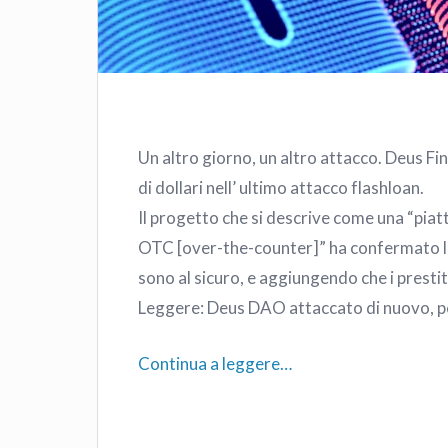
Un altro giorno, un altro attacco. Deus 
di dollari nell’ ultimo attacco flashloan.
Il progetto che si descrive come una “piat
OTC [over-the-counter]” ha confermato l’a
sono al sicuro, e aggiungendo che i presti
Leggere: Deus DAO attaccato di nuovo, pe
Continua a leggere…