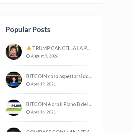
Popular Posts
TRUMP CANCELLA LA PARTNERSHIP CON CRYPTO.COM E CRO #bitcoin #crypto #trading
August 9, 2026
BITCOIN cosa aspettarsi dopo il “Crollo”? – CryptoMonday NEWS w16/’21
April 19, 2021
BITCOIN è ora il Piano B del Mondo
April 16, 2021