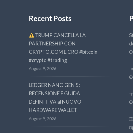
Recent Posts
P
TRUMP CANCELLA LA
S
PARTNERSHIP CON
d
CRYPTO.COM E CRO #bitcoin
#crypto #trading
I
August 9, 2026
LEDGER NANO GEN 5:
RECENSIONE E GUIDA
f
DEFINITIVA al NUOVO
HARDWARE WALLET
П
August 9, 2026
п