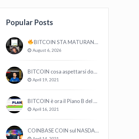
Popular Posts
BITCOIN STA MATURANDO? #bitcoin #crypto #trading
August 6, 2026
BITCOIN cosa aspettarsi dopo il “Crollo”? – CryptoMonday NEWS w16/’21
April 19, 2021
BITCOIN è ora il Piano B del Mondo
April 16, 2021
COINBASE COIN sul NASDAQ e le CRYPTO volano!
April 14, 2021