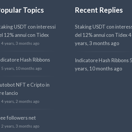
opular Topics
Recent Replies
taking USDT con interessi
Staking USDT con interes
el 12% annui con Tidex
del 12% annui con Tidex
4
years, 3 months ago
4 years, 3 months ago
ndicatore Hash Ribbons
Indicatore Hash Ribbons
years, 10 months ago
5 years, 10 months ago
utobot NFT e Cripto in
re lancio
4 years, 2 months ago
ree followers net
2 years, 3 months ago