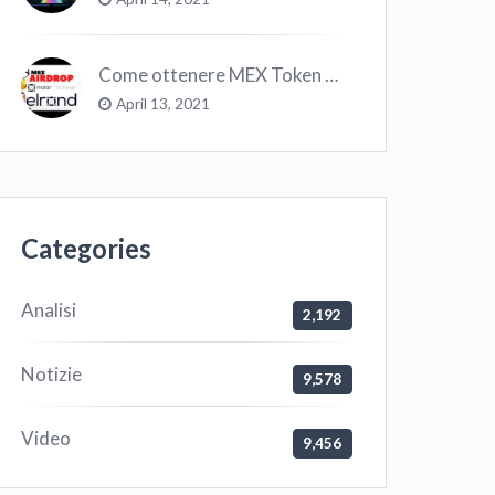
Come ottenere MEX Token GRATIS su Elrond ?
April 13, 2021
Categories
Analisi
2,192
Notizie
9,578
Video
9,456