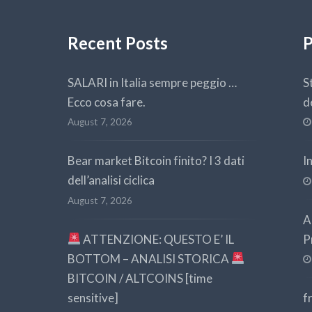
Recent Posts
P
SALARI in Italia sempre peggio …
S
Ecco cosa fare.
d
August 7, 2026
Bear market Bitcoin finito? I 3 dati
I
dell’analisi ciclica
August 7, 2026
A
ATTENZIONE: QUESTO E’ IL
P
BOTTOM – ANALISI STORICA
BITCOIN / ALTCOINS [time
sensitive]
f