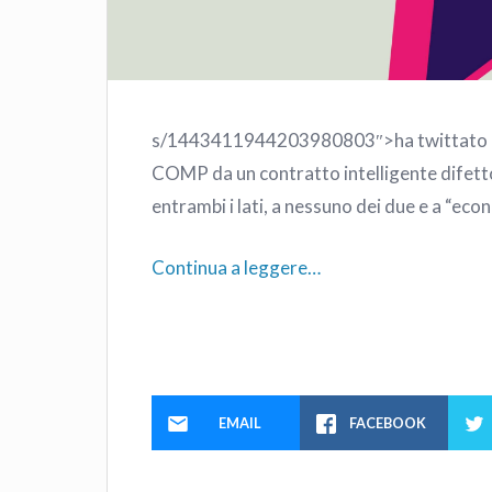
s/1443411944203980803″>ha twittato la s
COMP da un contratto intelligente difetto
entrambi i lati, a nessuno dei due e a “ec
Continua a leggere…
EMAIL
FACEBOOK