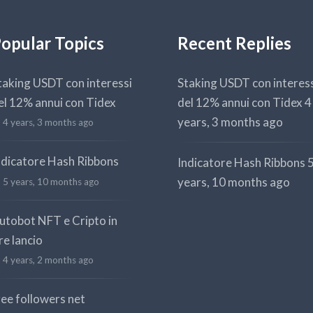
opular Topics
Recent Replies
taking USDT con interessi
Staking USDT con interes
el 12% annui con Tidex
del 12% annui con Tidex
4
years, 3 months ago
4 years, 3 months ago
ndicatore Hash Ribbons
Indicatore Hash Ribbons
years, 10 months ago
5 years, 10 months ago
utobot NFT e Cripto in
re lancio
4 years, 2 months ago
ree followers net