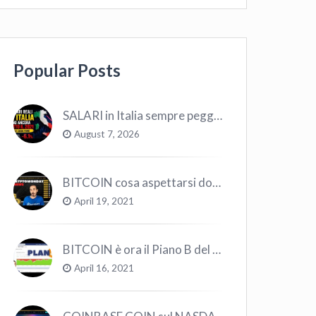
Popular Posts
SALARI in Italia sempre peggio … Ecco cosa fare.
August 7, 2026
BITCOIN cosa aspettarsi dopo il “Crollo”? – CryptoMonday NEWS w16/’21
April 19, 2021
BITCOIN è ora il Piano B del Mondo
April 16, 2021