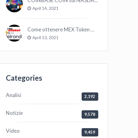
COINBASE COIN sul NASDAQ e le CRYPTO volano!
April 14, 2021
Come ottenere MEX Token GRATIS su Elrond ?
April 13, 2021
Categories
Analisi
2,192
Notizie
9,578
Video
9,459