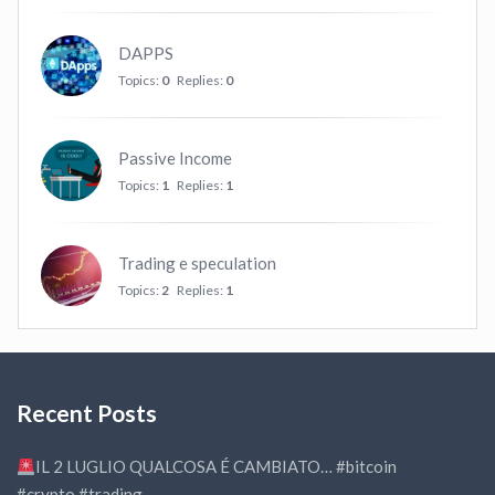
DAPPS
Topics:
0
Replies:
0
Passive Income
Topics:
1
Replies:
1
Trading e speculation
Topics:
2
Replies:
1
Recent Posts
IL 2 LUGLIO QUALCOSA É CAMBIATO… #bitcoin
#crypto #trading