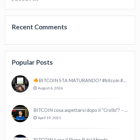
Recent Comments
Popular Posts
BITCOIN STA MATURANDO? #bitcoin #crypto #trading
August 6, 2026
BITCOIN cosa aspettarsi dopo il “Crollo”? – CryptoMonday NEWS w16/’21
April 19, 2021
BITCOIN è ora il Piano B del Mondo