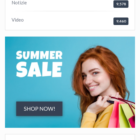
Notizie
9,578
Video
9,460