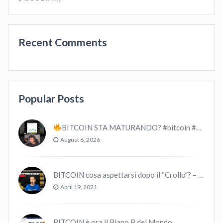
Recent Comments
Popular Posts
BITCOIN STA MATURANDO? #bitcoin #crypto #trading
August 6, 2026
BITCOIN cosa aspettarsi dopo il “Crollo”? – CryptoMonday NEWS w16/’21
April 19, 2021
BITCOIN è ora il Piano B del Mondo