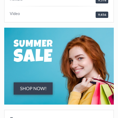
9,578
Video
9,456