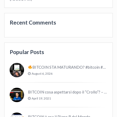
Recent Comments
Popular Posts
BITCOIN STA MATURANDO? #bitcoin #crypto #trading
August 6, 2026
BITCOIN cosa aspettarsi dopo il “Crollo”? – CryptoMonday NEWS w16/’21
April 19, 2021
BITCOIN è ora il Piano B del Mondo