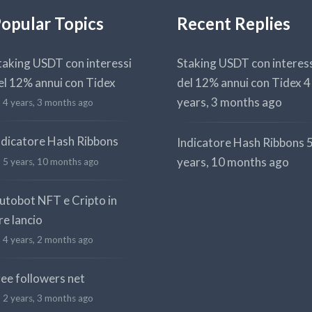
opular Topics
Recent Replies
taking USDT con interessi
Staking USDT con interes
el 12% annui con Tidex
del 12% annui con Tidex
4
years, 3 months ago
4 years, 3 months ago
ndicatore Hash Ribbons
Indicatore Hash Ribbons
years, 10 months ago
5 years, 10 months ago
utobot NFT e Cripto in
re lancio
4 years, 2 months ago
ree followers net
2 years, 3 months ago