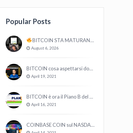
Popular Posts
BITCOIN STA MATURANDO? #bitcoin #crypto #trading
August 6, 2026
BITCOIN cosa aspettarsi dopo il “Crollo”? – CryptoMonday NEWS w16/’21
April 19, 2021
BITCOIN è ora il Piano B del Mondo
April 16, 2021
COINBASE COIN sul NASDAQ e le CRYPTO volano!
April 14, 2021