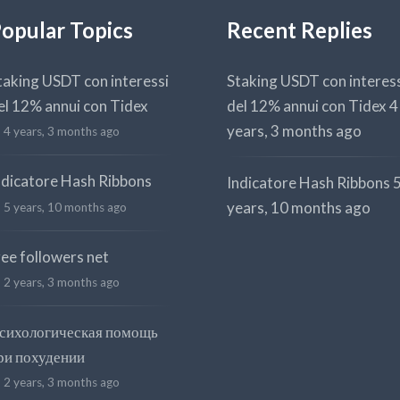
opular Topics
Recent Replies
taking USDT con interessi
Staking USDT con interes
el 12% annui con Tidex
del 12% annui con Tidex
4
years, 3 months ago
4 years, 3 months ago
ndicatore Hash Ribbons
Indicatore Hash Ribbons
years, 10 months ago
5 years, 10 months ago
ree followers net
2 years, 3 months ago
сихологическая помощь
ри похудении
2 years, 3 months ago