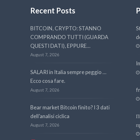
Recent Posts
P
BITCOIN, CRYPTO: STANNO
S
COMPRANDO TUTTI (GUARDA
d
QUESTI DATI), EPPURE…
August 7, 2026
I
SALARI in Italia sempre peggio …
Ecco cosa fare.
f
August 7, 2026
Bear market Bitcoin finito? I 3 dati
dell’analisi ciclica
П
п
August 7, 2026