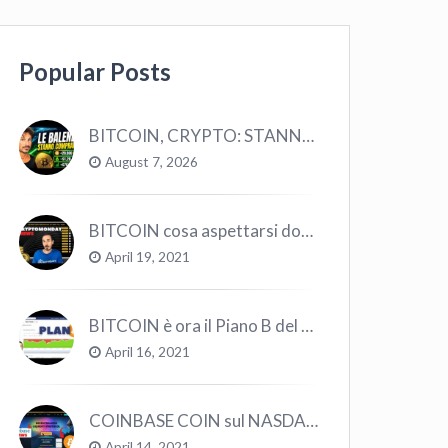
Popular Posts
BITCOIN, CRYPTO: STANNO COMPRANDO TUTTI (GUARDA QUESTI DATI), EPPURE…
August 7, 2026
BITCOIN cosa aspettarsi dopo il “Crollo”? – CryptoMonday NEWS w16/’21
April 19, 2021
BITCOIN è ora il Piano B del Mondo
April 16, 2021
COINBASE COIN sul NASDAQ e le CRYPTO volano!
April 14, 2021