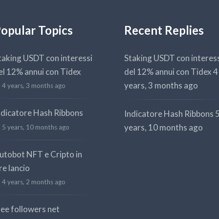
opular Topics
Recent Replies
taking USDT con interessi
Staking USDT con interes
el 12% annui con Tidex
del 12% annui con Tidex
4
years, 3 months ago
4 years, 3 months ago
ndicatore Hash Ribbons
Indicatore Hash Ribbons
years, 10 months ago
5 years, 10 months ago
utobot NFT e Cripto in
re lancio
4 years, 2 months ago
ree followers net