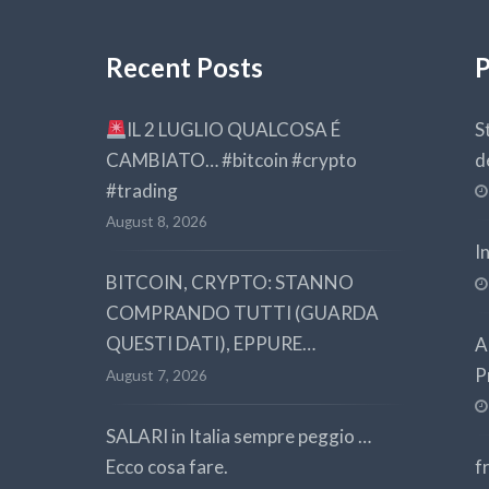
Recent Posts
P
IL 2 LUGLIO QUALCOSA É
S
CAMBIATO… #bitcoin #crypto
d
#trading
August 8, 2026
I
BITCOIN, CRYPTO: STANNO
COMPRANDO TUTTI (GUARDA
QUESTI DATI), EPPURE…
A
P
August 7, 2026
SALARI in Italia sempre peggio …
Ecco cosa fare.
f