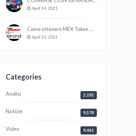
COINBASE COIN sul NASDAQ e le CRYPTO volano!
April 14, 2021
Come ottenere MEX Token GRATIS su Elrond ?
April 13, 2021
Categories
Analisi
2,192
Notizie
9,578
Video
9,461