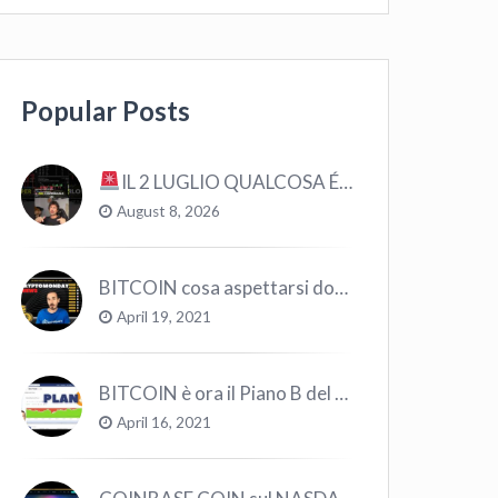
Popular Posts
IL 2 LUGLIO QUALCOSA É CAMBIATO… #bitcoin #crypto #trading
August 8, 2026
BITCOIN cosa aspettarsi dopo il “Crollo”? – CryptoMonday NEWS w16/’21
April 19, 2021
BITCOIN è ora il Piano B del Mondo
April 16, 2021