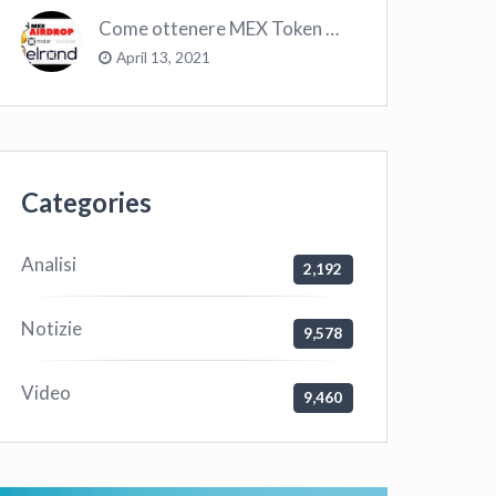
Come ottenere MEX Token GRATIS su Elrond ?
April 13, 2021
Categories
Analisi
2,192
Notizie
9,578
Video
9,460