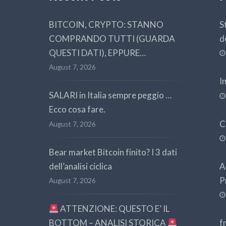
BITCOIN, CRYPTO: STANNO
S
COMPRANDO TUTTI (GUARDA
d
QUESTI DATI), EPPURE…
August 7, 2026
I
SALARI in Italia sempre peggio …
Ecco cosa fare.
C
August 7, 2026
Bear market Bitcoin finito? I 3 dati
dell’analisi ciclica
A
P
August 7, 2026
ATTENZIONE: QUESTO E’ IL
BOTTOM – ANALISI STORICA
f