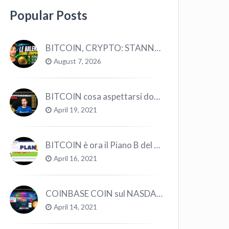
Popular Posts
BITCOIN, CRYPTO: STANNO COMPRANDO TUTTI (GUARDA QUESTI DATI), EPPURE…
August 7, 2026
BITCOIN cosa aspettarsi dopo il “Crollo”? – CryptoMonday NEWS w16/’21
April 19, 2021
BITCOIN è ora il Piano B del Mondo
April 16, 2021
COINBASE COIN sul NASDAQ e le CRYPTO volano!
April 14, 2021