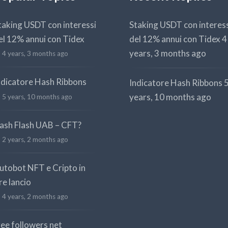
taking USDT con interessi
Staking USDT con interes
el 12% annui con Tidex
del 12% annui con Tidex
4
years, 3 months ago
4 years, 3 months ago
ndicatore Hash Ribbons
Indicatore Hash Ribbons
years, 10 months ago
5 years, 10 months ago
ash Flash UAB – CFT?
2 years, 2 months ago
utobot NFT e Cripto in
re lancio
4 years, 2 months ago
ree followers net