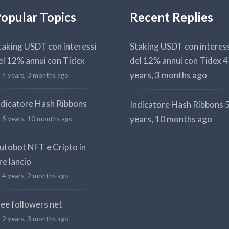
opular Topics
Recent Replies
taking USDT con interessi
Staking USDT con interes
el 12% annui con Tidex
del 12% annui con Tidex
4
years, 3 months ago
4 years, 3 months ago
ndicatore Hash Ribbons
Indicatore Hash Ribbons
years, 10 months ago
5 years, 10 months ago
utobot NFT e Cripto in
re lancio
4 years, 2 months ago
ree followers net
2 years, 3 months ago