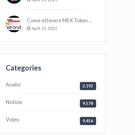
Come ottenere MEX Token GRATIS su Elrond ?
April 13, 2021
Categories
Analisi
2,192
Notizie
9,578
Video
9,456