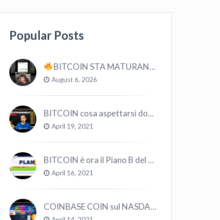
Popular Posts
BITCOIN STA MATURANDO? #bitcoin #crypto #trading
August 6, 2026
BITCOIN cosa aspettarsi dopo il “Crollo”? – CryptoMonday NEWS w16/’21
April 19, 2021
BITCOIN è ora il Piano B del Mondo
April 16, 2021
COINBASE COIN sul NASDAQ e le CRYPTO volano!
April 14, 2021