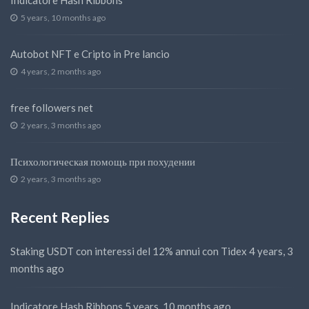
Indicatore Hash Ribbons
5 years, 10 months ago
Autobot NFT e Cripto in Pre lancio
4 years, 2 months ago
free followers net
2 years, 3 months ago
Психологическая помощь при похудении
2 years, 3 months ago
Recent Replies
Staking USDT con interessi del 12% annui con Tidex
4 years, 3
months ago
Indicatore Hash Ribbons
5 years, 10 months ago