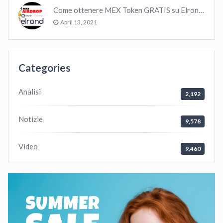
Come ottenere MEX Token GRATIS su Elrond ?
April 13, 2021
Categories
Analisi
2,192
Notizie
9,578
Video
9,460