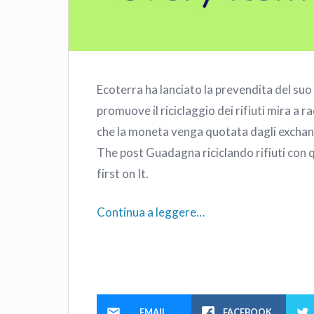
Ecoterra ha lanciato la prevendita del s
promuove il riciclaggio dei rifiuti mira a ra
che la moneta venga quotata dagli exchan
The post Guadagna riciclando rifiuti con 
first on It.
Continua a leggere…
EMAIL
FACEBOOK