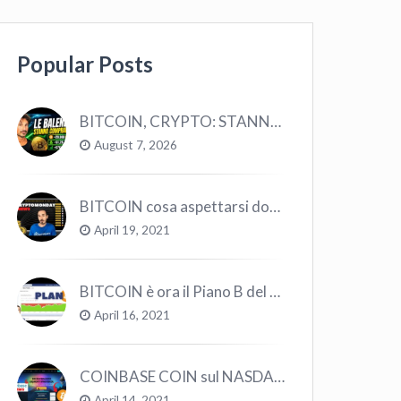
Popular Posts
BITCOIN, CRYPTO: STANNO COMPRANDO TUTTI (GUARDA QUESTI DATI), EPPURE…
August 7, 2026
BITCOIN cosa aspettarsi dopo il “Crollo”? – CryptoMonday NEWS w16/’21
April 19, 2021
BITCOIN è ora il Piano B del Mondo
April 16, 2021
COINBASE COIN sul NASDAQ e le CRYPTO volano!
April 14, 2021