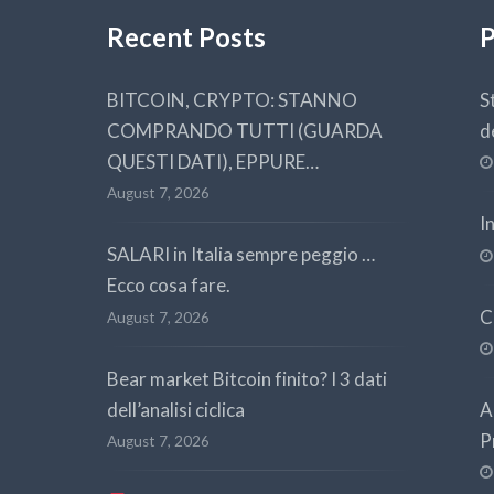
Recent Posts
P
BITCOIN, CRYPTO: STANNO
S
COMPRANDO TUTTI (GUARDA
d
QUESTI DATI), EPPURE…
August 7, 2026
I
SALARI in Italia sempre peggio …
Ecco cosa fare.
C
August 7, 2026
Bear market Bitcoin finito? I 3 dati
dell’analisi ciclica
A
P
August 7, 2026