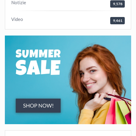
Notizie
9,578
Video
9,461