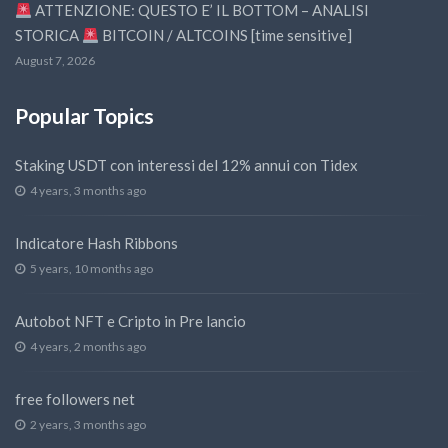
ATTENZIONE: QUESTO E’ IL BOTTOM – ANALISI
STORICA
BITCOIN / ALTCOINS [time sensitive]
August 7, 2026
Popular Topics
Staking USDT con interessi del 12% annui con Tidex
4 years, 3 months ago
Indicatore Hash Ribbons
5 years, 10 months ago
Autobot NFT e Cripto in Pre lancio
4 years, 2 months ago
free followers net
2 years, 3 months ago