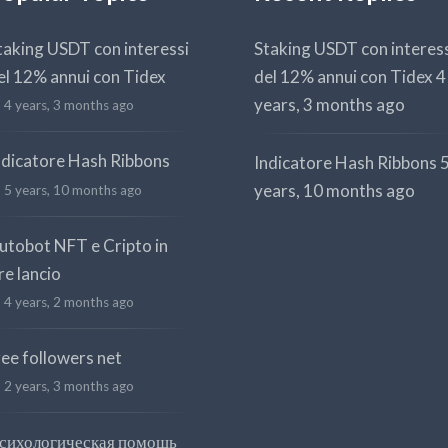
taking USDT con interessi
Staking USDT con interes
el 12% annui con Tidex
del 12% annui con Tidex
4
years, 3 months ago
4 years, 3 months ago
ndicatore Hash Ribbons
Indicatore Hash Ribbons
years, 10 months ago
5 years, 10 months ago
utobot NFT e Cripto in
re lancio
4 years, 2 months ago
ree followers net
2 years, 3 months ago
сихологическая помощь