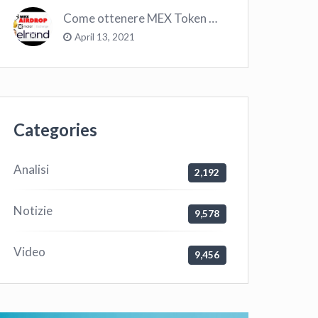
Come ottenere MEX Token GRATIS su Elrond ?
April 13, 2021
Categories
Analisi
2,192
Notizie
9,578
Video
9,456