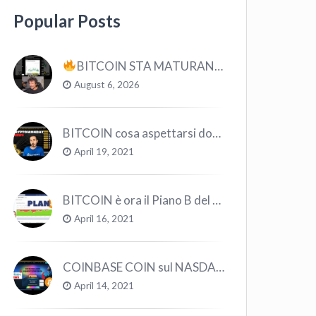
Popular Posts
BITCOIN STA MATURANDO? #bitcoin #crypto #trading
August 6, 2026
BITCOIN cosa aspettarsi dopo il “Crollo”? – CryptoMonday NEWS w16/’21
April 19, 2021
BITCOIN è ora il Piano B del Mondo
April 16, 2021
COINBASE COIN sul NASDAQ e le CRYPTO volano!
April 14, 2021