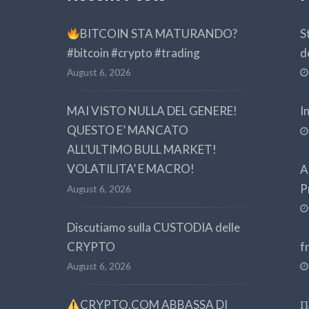
BITCOIN STA MATURANDO?
S
#bitcoin #crypto #trading
d
August 6, 2026
MAI VISTO NULLA DEL GENERE!
I
QUESTO E’ MANCATO
ALL’ULTIMO BULL MARKET!
VOLATILITA’ E MACRO!
A
P
August 6, 2026
Discutiamo sulla CUSTODIA delle
CRYPTO
f
August 6, 2026
CRYPTO.COM ABBASSA DI
П