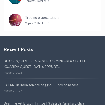
Topics:
1
Replies:
1
Trading e speculation
Topics:
2
Replies:
1
Recent Posts
BITCOIN, CRYPTO: STANNO COMPRANDO TUTTI
(GUARDA QUESTI DATI), EPPURE…
August 7, 2026
SALARI in Italia sempre peggio … Ecco cosa fare.
August 7, 2026
Bear market Bitcoin finito? I 3 dati dell’analisi ciclica