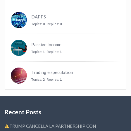
DAPPS
Topics:
0
Replies:
0
Passive Income
Topics:
1
Replies:
1
Trading e speculation
Topics:
2
Replies:
1
Recent Posts
TRUMP CANCELLA LA PARTNERSHIP CON