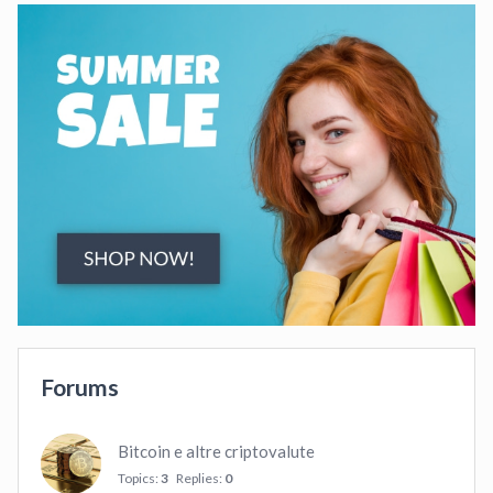
Forums
Bitcoin e altre criptovalute
Topics:
3
Replies:
0