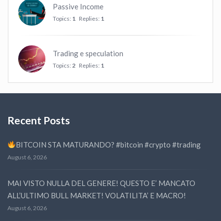
Passive Income
Topics:
1
Replies:
1
Trading e speculation
Topics:
2
Replies:
1
Recent Posts
BITCOIN STA MATURANDO? #bitcoin #crypto #trading
August 6, 2026
MAI VISTO NULLA DEL GENERE! QUESTO E’ MANCATO
ALL’ULTIMO BULL MARKET! VOLATILITA’ E MACRO!
August 6, 2026