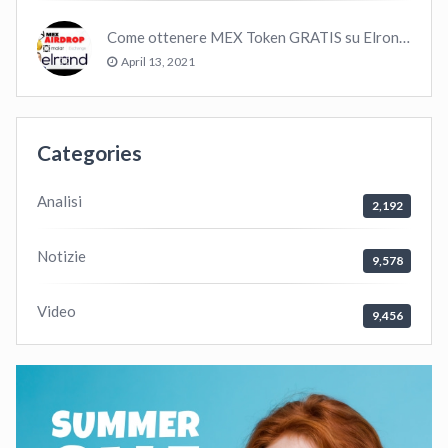
Come ottenere MEX Token GRATIS su Elrond ?
April 13, 2021
Categories
Analisi
2,192
Notizie
9,578
Video
9,456