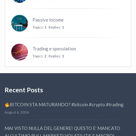
Passive Income
Topics:
1
Replies:
1
Trading e speculation
Topics:
2
Replies:
1
Recent Posts
BITCOIN STA MATURANDO? #bitcoin #crypto #trading
August 6, 2026
MAI VISTO NULLA DEL GENERE! QUESTO E’ MANCATO
ALL’ULTIMO BULL MARKET! VOLATILITA’ E MACRO!