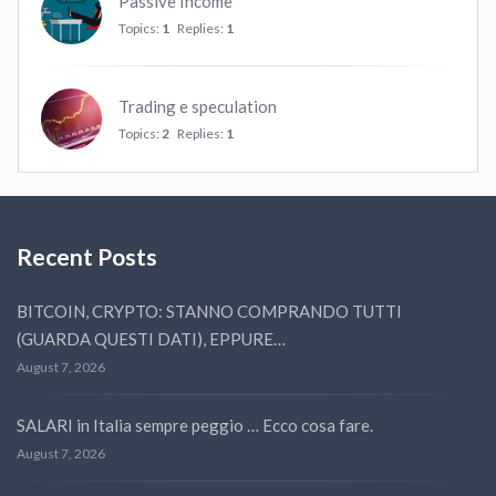
Passive Income
Topics:
1
Replies:
1
Trading e speculation
Topics:
2
Replies:
1
Recent Posts
BITCOIN, CRYPTO: STANNO COMPRANDO TUTTI
(GUARDA QUESTI DATI), EPPURE…
August 7, 2026
SALARI in Italia sempre peggio … Ecco cosa fare.
August 7, 2026