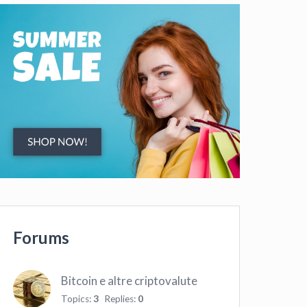
Forums
Bitcoin e altre criptovalute
Topics:
3
Replies:
0