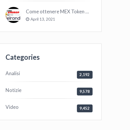
Come ottenere MEX Token GRATIS su Elrond ?
April 13, 2021
Categories
Analisi
2,192
Notizie
9,578
Video
9,452