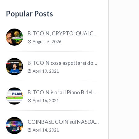
Popular Posts
BITCOIN, CRYPTO: QUALCOSA STA CAMBIANDO? (ASCOLTA…)
August 5, 2026
BITCOIN cosa aspettarsi dopo il “Crollo”? – CryptoMonday NEWS w16/’21
April 19, 2021
BITCOIN è ora il Piano B del Mondo
April 16, 2021
COINBASE COIN sul NASDAQ e le CRYPTO volano!
April 14, 2021