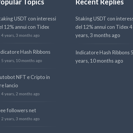
opular Topics
Recent Replies
taking USDT con interessi
Staking USDT con interes
el 12% annui con Tidex
del 12% annui con Tidex
4
years, 3 months ago
4 years, 3 months ago
ndicatore Hash Ribbons
Indicatore Hash Ribbons
years, 10 months ago
5 years, 10 months ago
utobot NFT e Cripto in
re lancio
4 years, 2 months ago
ree followers net
2 years, 3 months ago