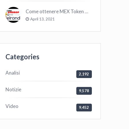
Come ottenere MEX Token GRATIS su Elrond ?
April 13, 2021
Categories
Analisi
2,192
Notizie
9,578
Video
9,452