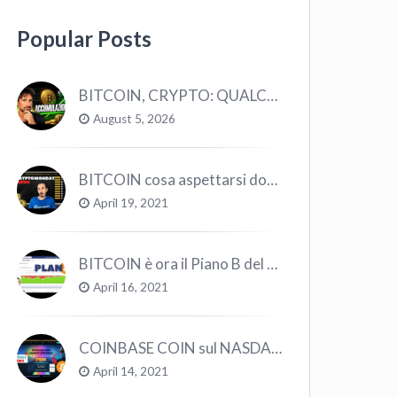
Popular Posts
BITCOIN, CRYPTO: QUALCOSA STA CAMBIANDO? (ASCOLTA…)
August 5, 2026
BITCOIN cosa aspettarsi dopo il “Crollo”? – CryptoMonday NEWS w16/’21
April 19, 2021
BITCOIN è ora il Piano B del Mondo
April 16, 2021
COINBASE COIN sul NASDAQ e le CRYPTO volano!
April 14, 2021