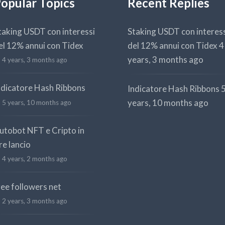
opular Topics
Recent Replies
taking USDT con interessi
Staking USDT con interes
el 12% annui con Tidex
del 12% annui con Tidex
4
years, 3 months ago
4 years, 3 months ago
ndicatore Hash Ribbons
Indicatore Hash Ribbons
years, 10 months ago
5 years, 10 months ago
utobot NFT e Cripto in
re lancio
4 years, 2 months ago
ree followers net
2 years, 3 months ago