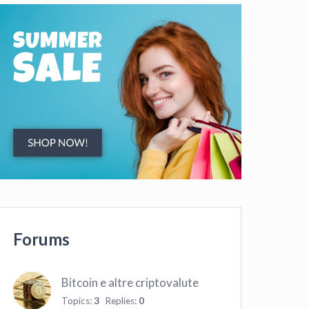
Forums
Bitcoin e altre criptovalute
Topics:
3
Replies:
0