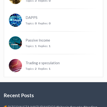
Topics:
3
Replies:
0
DAPPS
Topics:
0
Replies:
0
Passive Income
Topics:
1
Replies:
1
Trading e speculation
Topics:
2
Replies:
1
Recent Posts
BITCOIN STA MATURANDO? #bitcoin #crypto #trading