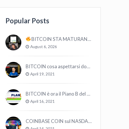
Popular Posts
BITCOIN STA MATURANDO? #bitcoin #crypto #trading
August 6, 2026
BITCOIN cosa aspettarsi dopo il “Crollo”? – CryptoMonday NEWS w16/’21
April 19, 2021
BITCOIN è ora il Piano B del Mondo
April 16, 2021
COINBASE COIN sul NASDAQ e le CRYPTO volano!
April 14, 2021