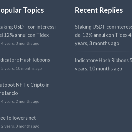
opular Topics
Recent Replies
taking USDT con interessi
Staking USDT con interes
el 12% annui con Tidex
del 12% annui con Tidex
4
years, 3 months ago
4 years, 3 months ago
ndicatore Hash Ribbons
Indicatore Hash Ribbons
years, 10 months ago
5 years, 10 months ago
utobot NFT e Cripto in
re lancio
4 years, 2 months ago
ree followers net
2 years, 3 months ago