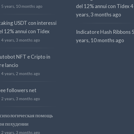
del 12% annui con Tidex
4
5 years, 10 months ago
years, 3 months ago
taking USDT con interessi
el 12% annui con Tidex
Indicatore Hash Ribbons
years, 10 months ago
4 years, 3 months ago
utobot NFT e Cripto in
re lancio
4 years, 2 months ago
ree followers net
2 years, 3 months ago
сихологическая помощь
ри похудении
2 years, 3 months ago