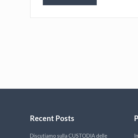
Recent Posts
P
Discutiamo sulla CUSTODIA delle
I