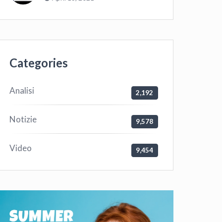
Categories
Analisi
2,192
Notizie
9,578
Video
9,454