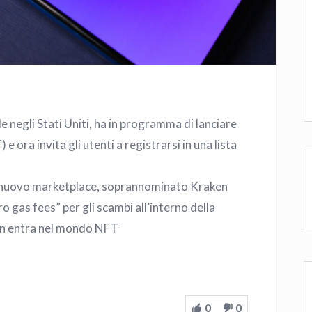
e negli Stati Uniti, ha in programma di lanciare
e ora invita gli utenti a registrarsi in una lista
 il nuovo marketplace, soprannominato Kraken
o gas fees” per gli scambi all’interno della
en entra nel mondo NFT
0
0