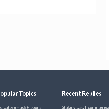
opular Topics
Recent Replies
ndicatore Hash Ribbons
Staking USDT con interes