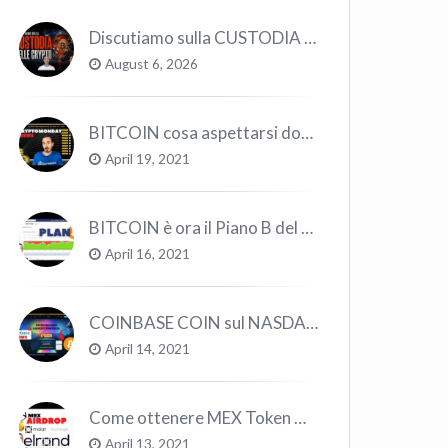
Discutiamo sulla CUSTODIA delle CRYPTO
August 6, 2026
BITCOIN cosa aspettarsi dopo il “Crollo”? – CryptoMonday NEWS w16/’21
April 19, 2021
BITCOIN è ora il Piano B del Mondo
April 16, 2021
COINBASE COIN sul NASDAQ e le CRYPTO volano!
April 14, 2021
Come ottenere MEX Token GRATIS su Elrond ?
April 13, 2021