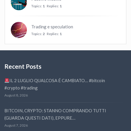
Topics:
1
Replies:
1
Trading e speculation
Topics:
2
Replies:
1
Recent Posts
IL 2 LUGLIO QUALCOSA É CAMBIATO… #bitcoin
#crypto #trading
August 8, 2026
BITCOIN, CRYPTO: STANNO COMPRANDO TUTTI
(GUARDA QUESTI DATI), EPPURE…
August 7, 2026