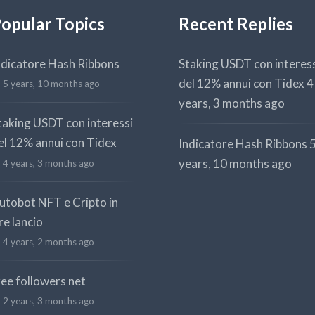
opular Topics
Recent Replies
ndicatore Hash Ribbons
Staking USDT con interes
del 12% annui con Tidex
4
5 years, 10 months ago
years, 3 months ago
taking USDT con interessi
el 12% annui con Tidex
Indicatore Hash Ribbons
years, 10 months ago
4 years, 3 months ago
utobot NFT e Cripto in
re lancio
4 years, 2 months ago
ree followers net
2 years, 3 months ago