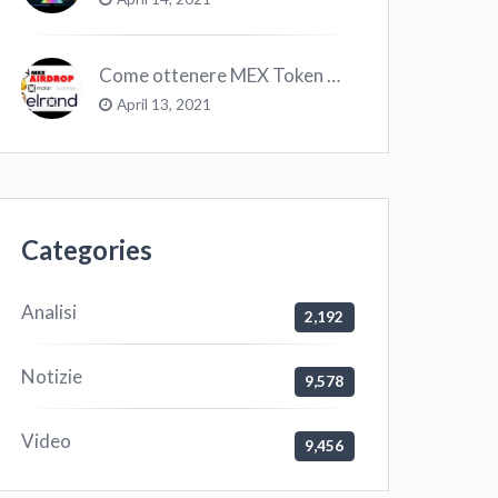
Come ottenere MEX Token GRATIS su Elrond ?
April 13, 2021
Categories
Analisi
2,192
Notizie
9,578
Video
9,456