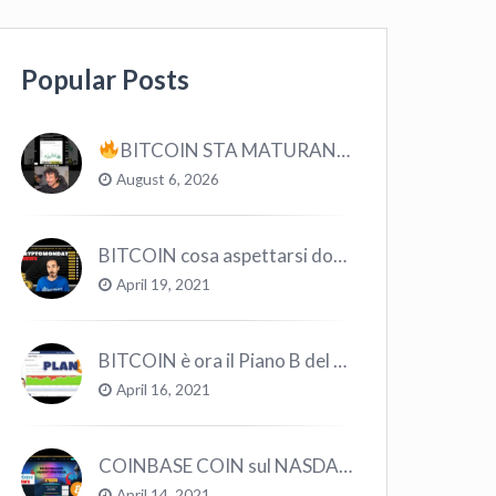
Popular Posts
BITCOIN STA MATURANDO? #bitcoin #crypto #trading
August 6, 2026
BITCOIN cosa aspettarsi dopo il “Crollo”? – CryptoMonday NEWS w16/’21
April 19, 2021
BITCOIN è ora il Piano B del Mondo
April 16, 2021
COINBASE COIN sul NASDAQ e le CRYPTO volano!
April 14, 2021