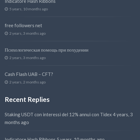
Indicatore Hash Ribbons
5 years, 10 months ago
free followers net
2 years, 3 months ago
Психологическая помощь при похудении
2 years, 3 months ago
Cash Flash UAB – CFT?
2 years, 2 months ago
Recent Replies
Staking USDT con interessi del 12% annui con Tidex
4 years, 3
months ago
Indicatore Hash Ribbons
5 years, 10 months ago