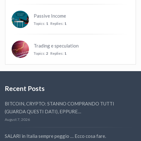
Passive Income
Topics:
1
Replies:
1
Trading e speculation
Topics:
2
Replies:
1
Recent Posts
BITCOIN, CRYPTO: STANNO COMPRANDO TUTTI
(GUARDA QUESTI DATI), EPPURE…
August 7, 2026
SALARI in Italia sempre peggio … Ecco cosa fare.