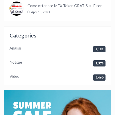
Come ottenere MEX Token GRATIS su Elrond ?
April 13, 2021
Categories
Analisi
2,192
Notizie
9,578
Video
9,460