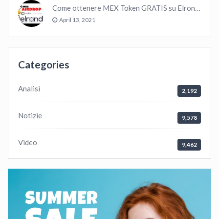
Come ottenere MEX Token GRATIS su Elrond ?
April 13, 2021
Categories
Analisi
2,192
Notizie
9,578
Video
9,462