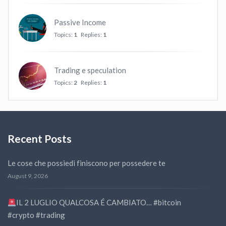
Passive Income
Topics:
1
Replies:
1
Trading e speculation
Topics:
2
Replies:
1
Recent Posts
Le cose che possiedi finiscono per possedere te
August 9, 2026
IL 2 LUGLIO QUALCOSA É CAMBIATO… #bitcoin
#crypto #trading