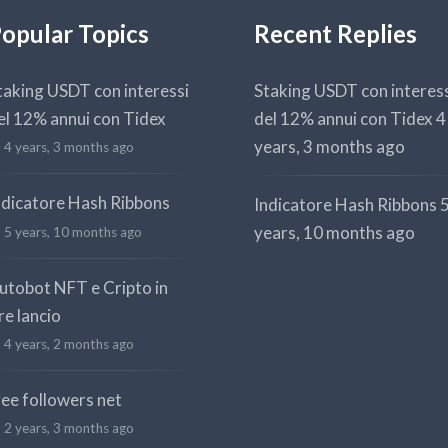
opular Topics
Recent Replies
taking USDT con interessi
Staking USDT con interes
el 12% annui con Tidex
del 12% annui con Tidex
4
years, 3 months ago
4 years, 3 months ago
ndicatore Hash Ribbons
Indicatore Hash Ribbons
years, 10 months ago
5 years, 10 months ago
utobot NFT e Cripto in
re lancio
4 years, 2 months ago
ree followers net
2 years, 3 months ago