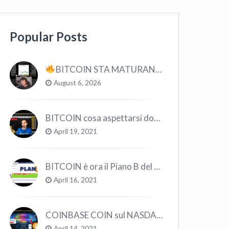
Popular Posts
BITCOIN STA MATURANDO? #bitcoin #crypto #trading
August 6, 2026
BITCOIN cosa aspettarsi dopo il “Crollo”? – CryptoMonday NEWS w16/’21
April 19, 2021
BITCOIN è ora il Piano B del Mondo
April 16, 2021
COINBASE COIN sul NASDAQ e le CRYPTO volano!
April 14, 2021