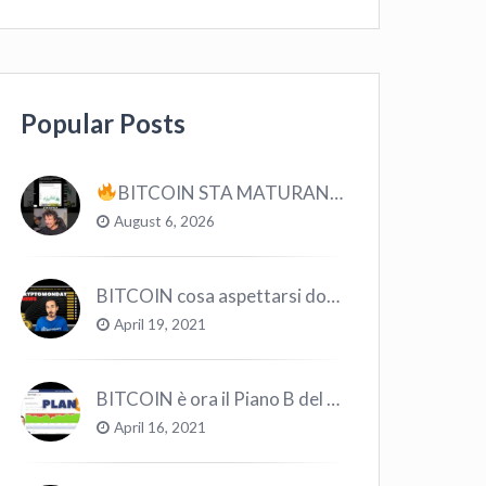
Popular Posts
BITCOIN STA MATURANDO? #bitcoin #crypto #trading
August 6, 2026
BITCOIN cosa aspettarsi dopo il “Crollo”? – CryptoMonday NEWS w16/’21
April 19, 2021
BITCOIN è ora il Piano B del Mondo
April 16, 2021