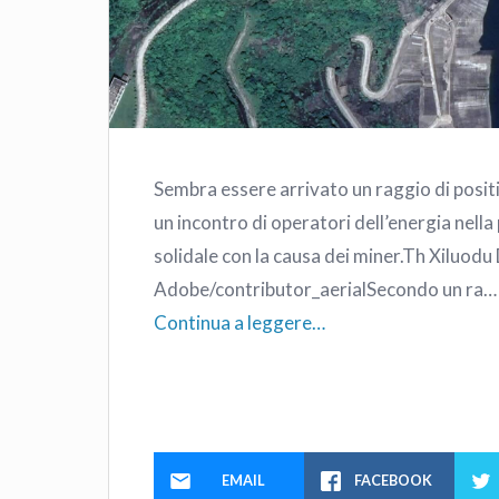
Sembra essere arrivato un raggio di positiv
un incontro di operatori dell’energia nell
solidale con la causa dei miner.Th Xiluodu
Adobe/contributor_aerialSecondo un ra…
Continua a leggere…
EMAIL
FACEBOOK