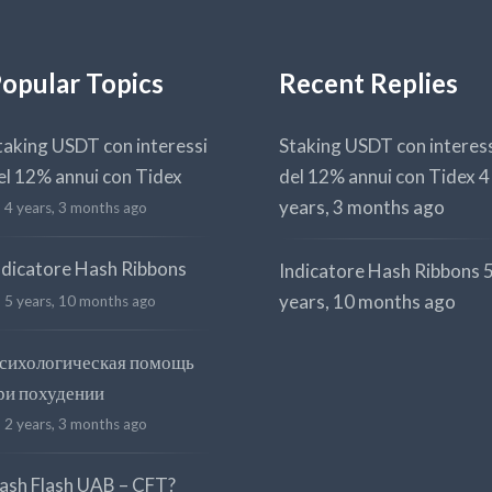
opular Topics
Recent Replies
taking USDT con interessi
Staking USDT con interes
el 12% annui con Tidex
del 12% annui con Tidex
4
years, 3 months ago
4 years, 3 months ago
ndicatore Hash Ribbons
Indicatore Hash Ribbons
years, 10 months ago
5 years, 10 months ago
сихологическая помощь
ри похудении
2 years, 3 months ago
ash Flash UAB – CFT?