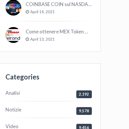
COINBASE COIN sul NASDAQ e le CRYPTO volano!
April 14, 2021
Come ottenere MEX Token GRATIS su Elrond ?
April 13, 2021
Categories
Analisi
2,192
Notizie
9,578
Video
9,456