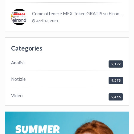
Come ottenere MEX Token GRATIS su Elrond ?
April 13, 2021
Categories
Analisi
2,192
Notizie
9,578
Video
9,456