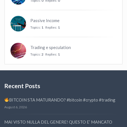
Topics:
0
Replies:
0
Passive Income
Topics:
1
Replies:
1
Trading e speculation
Topics:
2
Replies:
1
Recent Posts
BITCOIN STA MATURANDO? #bitcoin #crypto #trading
August 6, 2026
MAI VISTO NULLA DEL GENERE! QUESTO E’ MANCATO