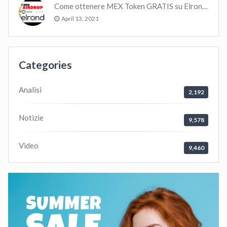
Come ottenere MEX Token GRATIS su Elrond ?
April 13, 2021
Categories
Analisi
2,192
Notizie
9,578
Video
9,460