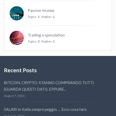
Passive Income
Topics:
1
Replies:
1
Trading e speculation
Topics:
2
Replies:
1
Recent Posts
BITCOIN, CRYPTO: STANNO COMPRANDO TUTTI
(GUARDA QUESTI DATI), EPPURE…
August 7, 2026
SALARI in Italia sempre peggio … Ecco cosa fare.
August 7, 2026